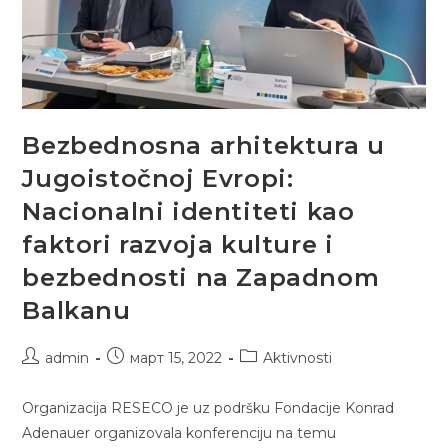
Bezbednosna arhitektura u
Jugoistočnoj Evropi:
Nacionalni identiteti kao
faktori razvoja kulture i
bezbednosti na Zapadnom
Balkanu
Post
Post
Post
admin
март 15, 2022
Aktivnosti
author:
published:
category:
Organizacija RESECO je uz podršku Fondacije Konrad
Adenauer organizovala konferenciju na temu