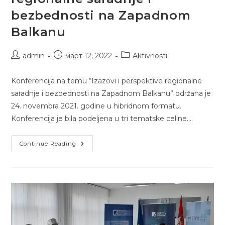
bezbednosti na Zapadnom
Balkanu
Post
Post
Post
admin
март 12, 2022
Aktivnosti
author:
published:
category:
Konferencija na temu “Izazovi i perspektive regionalne
saradnje i bezbednosti na Zapadnom Balkanu” održana je
24. novembra 2021. godine u hibridnom formatu.
Konferencija je bila podeljena u tri tematske celine.…
Izazovi
Continue Reading
I
Perspektive
Regionalne
Saradnje
I
Bezbednosti
Na
Zapadnom
Balkanu