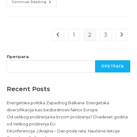
Od
Continue Reading
Dijaloga
Do
Sporazuma
Između
Beograda
I
Prištine
1
2
3
Go to the previous page
Go to t
Претрага
ПРЕТРАГА
Recent Posts
Energetska politika Zapadnog Balkana: Energetska
diverzifikacija kao bezbednosni faktor Evrope
Od velikog proširenja ka brzom proširenju? Dvadeset godina
od Velikog proširenja EU
II Konferencija „Ukrajina – Dan posle rata: Naučene lekcije