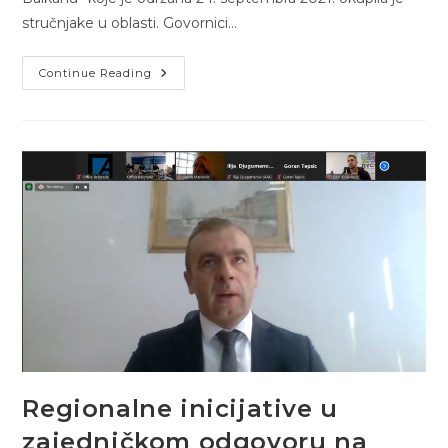
stručnjake u oblasti. Govornici…
Novi
Continue Reading
Diplomatski
I
Bilateralni
Sporazumi
U
Svrhu
Rešavanja
Otvorenih
Pitanja
I
Statusa
Na
Balkanu
Regionalne inicijative u
zajedničkom odgovoru na