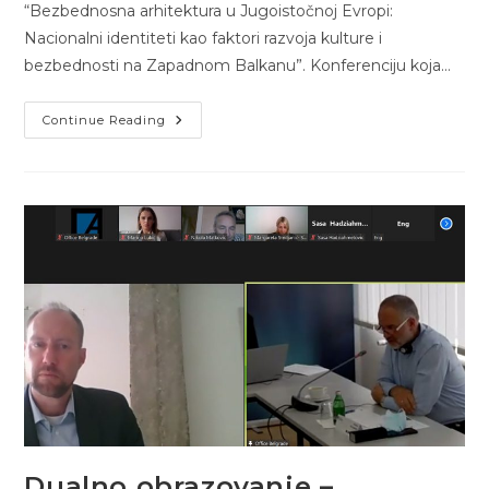
“Bezbednosna arhitektura u Jugoistočnoj Evropi:
Nacionalni identiteti kao faktori razvoja kulture i
bezbednosti na Zapadnom Balkanu”. Konferenciju koja…
Bezbednosna
Continue Reading
Arhitektura
U
Jugoistočnoj
Evropi:
Nacionalni
Identiteti
Kao
Faktori
Razvoja
Kulture
I
Bezbednosti
Na
Zapadnom
Balkanu
Dualno obrazovanje –