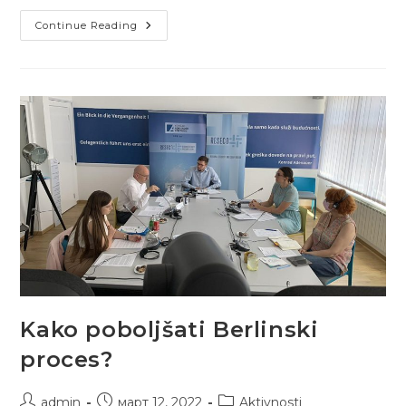
Zelena
Continue Reading
Politika
I
Strateška
Opredeljenja
Zapadnog
Balkana
Kako poboljšati Berlinski
proces?
Post
Post
Post
admin
март 12, 2022
Aktivnosti