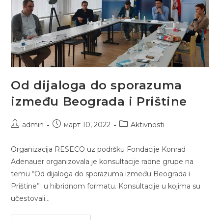
Od dijaloga do sporazuma
između Beograda i Prištine
Post
Post
Post
admin
март 10, 2022
Aktivnosti
author:
published:
category:
Organizacija RESECO uz podršku Fondacije Konrad
Adenauer organizovala je konsultacije radne grupe na
temu “Od dijaloga do sporazuma između Beograda i
Prištine” u hibridnom formatu. Konsultacije u kojima su
učestovali…