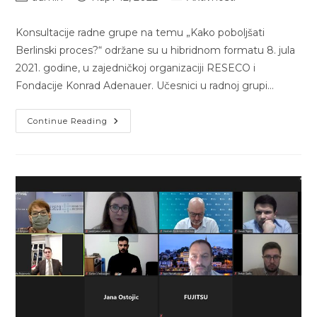
author:
published:
category:
Konsultacije radne grupe na temu „Kako poboljšati
Berlinski proces?“ održane su u hibridnom formatu 8. jula
2021. godine, u zajedničkoj organizaciji RESECO i
Fondacije Konrad Adenauer. Učesnici u radnoj grupi…
Kako
Continue Reading
Poboljšati
Berlinski
Proces?