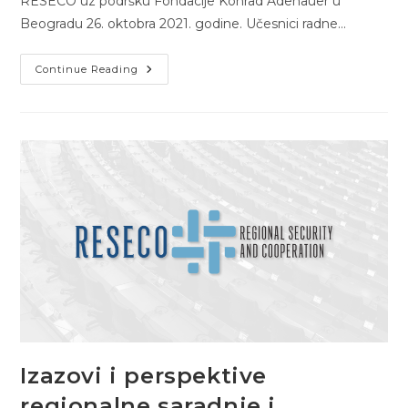
RESECO uz podršku Fondacije Konrad Adenauer u
Beogradu 26. oktobra 2021. godine. Učesnici radne…
Parlamenti
Continue Reading
I
Političke
Partije
–
Izazovi
Reprezentativne
Funkcije
Izazovi i perspektive
regionalne saradnje i