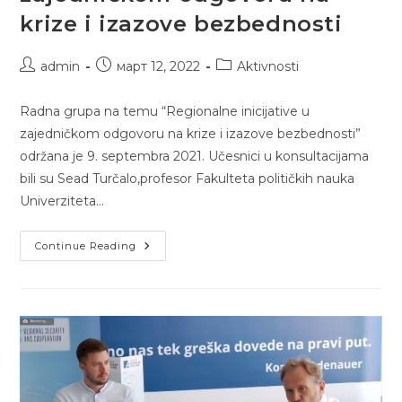
krize i izazove bezbednosti
Post
Post
Post
admin
март 12, 2022
Aktivnosti
author:
published:
category:
Radna grupa na temu “Regionalne inicijative u
zajedničkom odgovoru na krize i izazove bezbednosti”
održana je 9. septembra 2021. Učesnici u konsultacijama
bili su Sead Turčalo,profesor Fakulteta političkih nauka
Univerziteta…
Regionalne
Continue Reading
Inicijative
U
Zajedničkom
Odgovoru
Na
Krize
I
Izazove
Bezbednosti