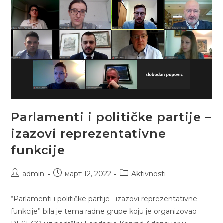
Perspektivi
Parlamenti i političke partije –
izazovi reprezentativne
funkcije
Post
Post
Post
admin
март 12, 2022
Aktivnosti
author:
published:
category:
“Parlamenti i političke partije - izazovi reprezentativne
funkcije” bila je tema radne grupe koju je organizovao