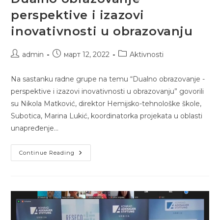
perspektive i izazovi
inovativnosti u obrazovanju
Post
Post
Post
admin
март 12, 2022
Aktivnosti
author:
published:
category:
Na sastanku radne grupe na temu “Dualno obrazovanje -
perspektive i izazovi inovativnosti u obrazovanju” govorili
su Nikola Matković, direktor Hemijsko-tehnološke škole,
Subotica, Marina Lukić, koordinatorka projekata u oblasti
unapređenje…
Dualno
Continue Reading
Obrazovanje
–
Perspektive
I
Izazovi
Inovativnosti
U
Obrazovanju