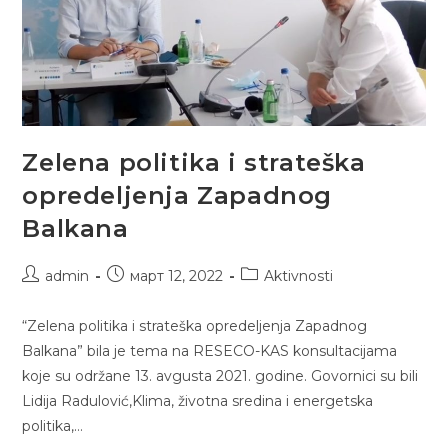
Zelena politika i strateška
opredeljenja Zapadnog
Balkana
Post
Post
Post
admin
март 12, 2022
Aktivnosti
author:
published:
category:
“Zelena politika i strateška opredeljenja Zapadnog
Balkana” bila je tema na RESECO-KAS konsultacijama
koje su održane 13. avgusta 2021. godine. Govornici su bili
Lidija Radulović,Klima, životna sredina i energetska
politika,…