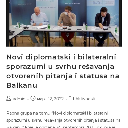
Novi diplomatski i bilateralni
sporazumi u svrhu rešavanja
otvorenih pitanja i statusa na
Balkanu
Post
Post
Post
admin
март 12, 2022
Aktivnosti
author:
published:
category:
Radna grupa na temu “Novi diplomatski i bilateralni
sporazumi u svrhu rešavanja otvorenih pitanja i statusa na
Balkanu” koje je održana 24. septembra 2021. okupila je