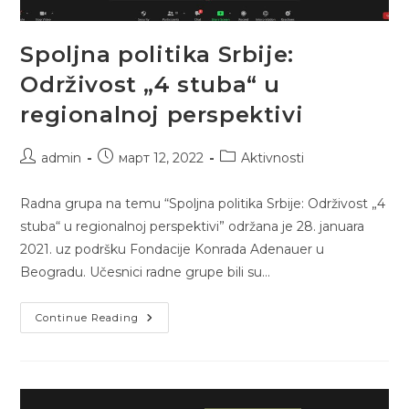
Spoljna politika Srbije:
Održivost „4 stuba“ u
regionalnoj perspektivi
Post
Post
Post
admin
март 12, 2022
Aktivnosti
author:
published:
category:
Radna grupa na temu “Spoljna politika Srbije: Održivost „4
stuba“ u regionalnoj perspektivi” održana je 28. januara
2021. uz podršku Fondacije Konrada Adenauer u
Beogradu. Učesnici radne grupe bili su…
Spoljna
Continue Reading
Politika
Srbije:
Održivost
„4
Stuba“
U
Regionalnoj