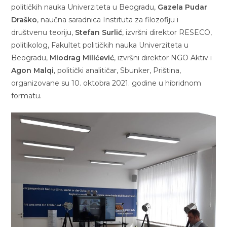
političkih nauka Univerziteta u Beogradu,
Gazela Pudar
Draško
, naučna saradnica Instituta za filozofiju i
društvenu teoriju,
Stefan Surlić
, izvršni direktor RESECO,
politikolog, Fakultet političkih nauka Univerziteta u
Beogradu,
Miodrag Milićević
, izvršni direktor NGO Aktiv i
Agon Malqi
, politički analitičar, Sbunker, Priština,
organizovane su 10. oktobra 2021. godine u hibridnom
formatu.