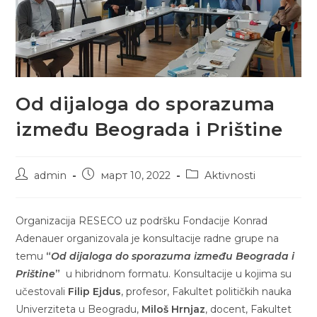
Od dijaloga do sporazuma
između Beograda i Prištine
Post
Post
Post
admin
март 10, 2022
Aktivnosti
author:
published:
category:
Organizacija RESECO uz podršku Fondacije Konrad
Adenauer organizovala je konsultacije radne grupe na
temu
“
Od dijaloga do sporazuma između Beograda i
Prištine
”
u hibridnom formatu. Konsultacije u kojima su
učestovali
Filip Ejdus
, profesor, Fakultet političkih nauka
Univerziteta u Beogradu,
Miloš Hrnjaz
, docent, Fakultet