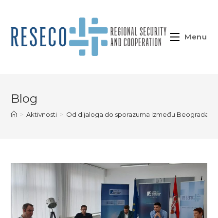
Skip
to
content
Menu
Blog
>
Aktivnosti
>
Od dijaloga do sporazuma između Beograda i Pr